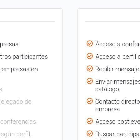
mpresas
Acceso a confer
tros participantes
Acceso a perfil
s empresas en
Recibir mensajes
Enviar mensajes
s
catálogo
delegado de
Contacto direct
empresa
 conferencias
Acceso post eve
egún perfil,
Buscar participa