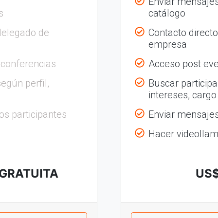
Enviar mensajes
s
catálogo
delegado de
Contacto direct
empresa
 conferencias
Acceso post eve
egún perfil,
Buscar participa
intereses, cargo
os participantes
Enviar mensajes 
Hacer videolla
 GRATUITA
US$