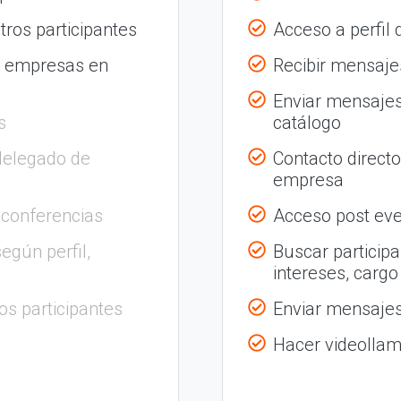
tros participantes
Acceso a perfil
s empresas en
Recibir mensajes
Enviar mensajes
s
catálogo
delegado de
Contacto direct
empresa
 conferencias
Acceso post eve
egún perfil,
Buscar participa
intereses, cargo
os participantes
Enviar mensajes 
Hacer videolla