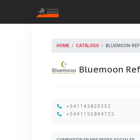
HOME
CATÁLOGO
BLUEMOON-REF
Bluemoon Ref
+541143820252
+5491155899722
COMPARTIR EN MIS REDES SOCIALES