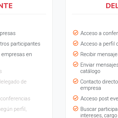
NTE
DE
mpresas
Acceso a confer
tros participantes
Acceso a perfil
s empresas en
Recibir mensajes
Enviar mensajes
s
catálogo
delegado de
Contacto direct
empresa
 conferencias
Acceso post eve
egún perfil,
Buscar participa
intereses, cargo