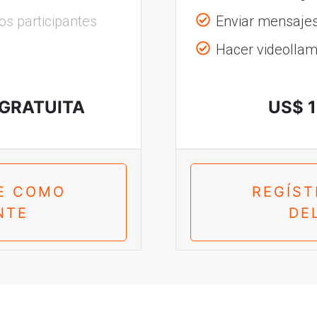
os participantes
Enviar mensajes 
Hacer videolla
 GRATUITA
US$ 1
E COMO
REGÍS
NTE
DE