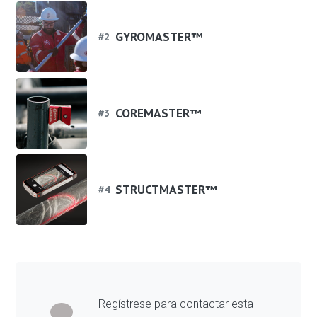
GYROMASTER™
#
2
COREMASTER™
#
3
STRUCTMASTER™
#
4
Regístrese para contactar esta