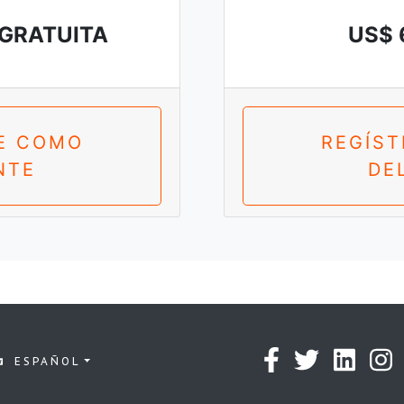
 GRATUITA
US$ 
E COMO
REGÍS
NTE
DE
ESPAÑOL