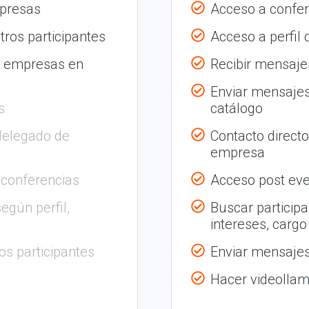
mpresas
Acceso a confer
tros participantes
Acceso a perfil
s empresas en
Recibir mensajes
Enviar mensajes
s
catálogo
delegado de
Contacto direct
empresa
 conferencias
Acceso post eve
egún perfil,
Buscar participa
intereses, cargo
os participantes
Enviar mensajes 
Hacer videolla