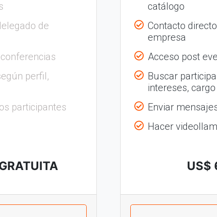
s
catálogo
delegado de
Contacto direct
empresa
 conferencias
Acceso post eve
egún perfil,
Buscar participa
intereses, cargo
os participantes
Enviar mensajes 
Hacer videolla
 GRATUITA
US$ 