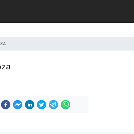
OZA
oza
Previous