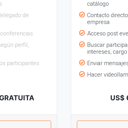
s
catálogo
delegado de
Contacto direct
empresa
 conferencias
Acceso post eve
egún perfil,
Buscar participa
intereses, cargo
os participantes
Enviar mensajes 
Hacer videolla
 GRATUITA
US$ 