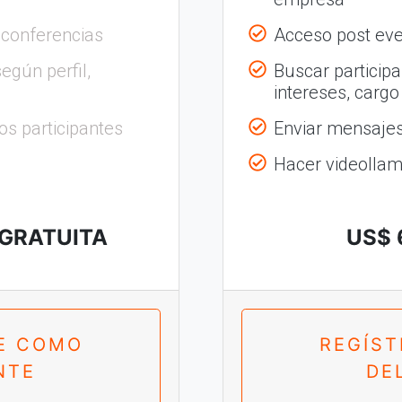
 conferencias
Acceso post eve
egún perfil,
Buscar participa
intereses, cargo
os participantes
Enviar mensajes 
Hacer videolla
 GRATUITA
US$ 
E COMO
REGÍS
NTE
DE