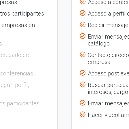
mpresas
Acceso a confer
tros participantes
Acceso a perfil
s empresas en
Recibir mensajes
Enviar mensajes
s
catálogo
delegado de
Contacto direct
empresa
 conferencias
Acceso post eve
egún perfil,
Buscar participa
intereses, cargo
os participantes
Enviar mensajes 
Hacer videolla