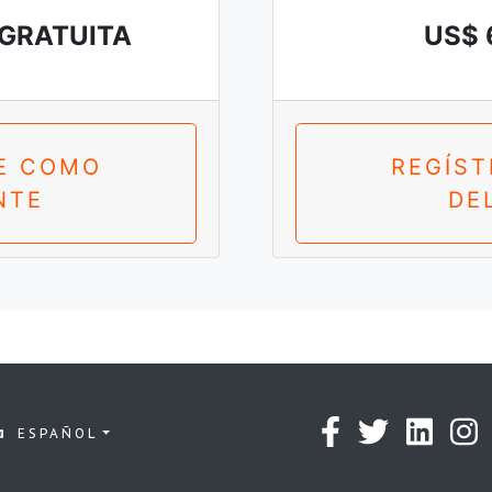
 GRATUITA
US$ 
E COMO
REGÍS
NTE
DE
ESPAÑOL