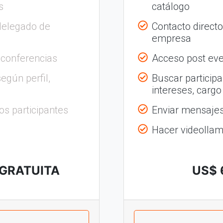
s
catálogo
delegado de
Contacto direct
empresa
 conferencias
Acceso post eve
egún perfil,
Buscar participa
intereses, cargo
os participantes
Enviar mensajes 
Hacer videolla
 GRATUITA
US$ 