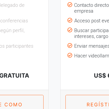
delegado de
Contacto direct
empresa
 conferencias
Acceso post eve
egún perfil,
Buscar participa
intereses, cargo
os participantes
Enviar mensajes 
Hacer videolla
 GRATUITA
US$ 
E COMO
REGÍS