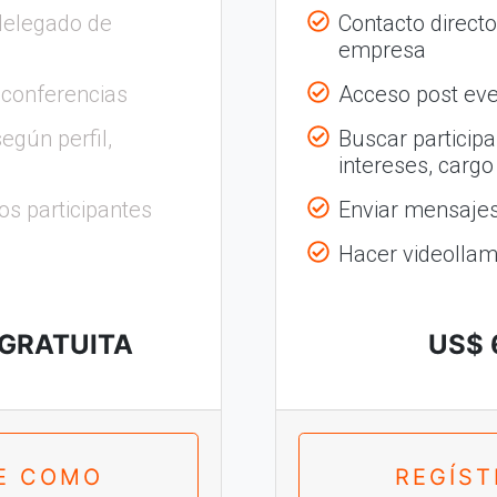
delegado de
Contacto direct
empresa
 conferencias
Acceso post eve
egún perfil,
Buscar participa
intereses, cargo
os participantes
Enviar mensajes 
Hacer videolla
 GRATUITA
US$ 
E COMO
REGÍS