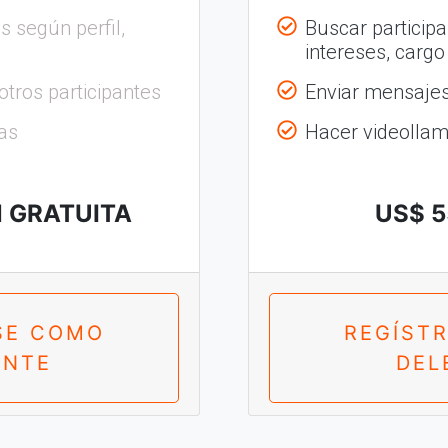
s según perfil,
Buscar participa
intereses, cargo
otros participantes
Enviar mensajes 
as
Hacer videolla
N GRATUITA
US$ 5
SE COMO
REGÍST
ANTE
DEL