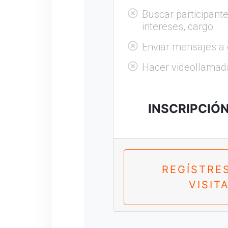
Buscar participante
intereses, cargo
Enviar mensajes a 
Hacer videollamad
INSCRIPCIÓ
REGÍSTRE
VISIT