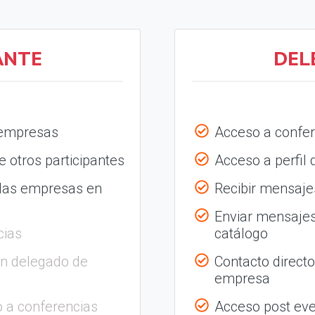
ANTE
DEL
 empresas
Acceso a confer
 otros participantes
Acceso a perfil
 las empresas en
Recibir mensajes
Enviar mensajes
cias
catálogo
on delegado de
Contacto direct
empresa
 a conferencias
Acceso post eve