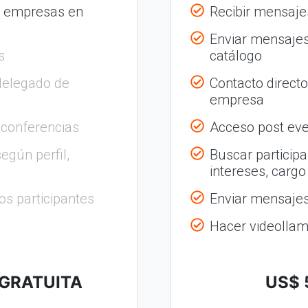
s empresas en
Recibir mensajes
Enviar mensajes
s
catálogo
delegado de
Contacto direct
empresa
 conferencias
Acceso post eve
egún perfil,
Buscar participa
intereses, cargo
os participantes
Enviar mensajes 
Hacer videolla
 GRATUITA
US$ 