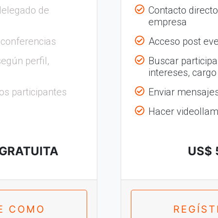
delegado de
Contacto direct
empresa
 conferencias
Acceso post eve
egún perfil,
Buscar participa
intereses, cargo
os participantes
Enviar mensajes 
Hacer videolla
 GRATUITA
US$ 
E COMO
REGÍS