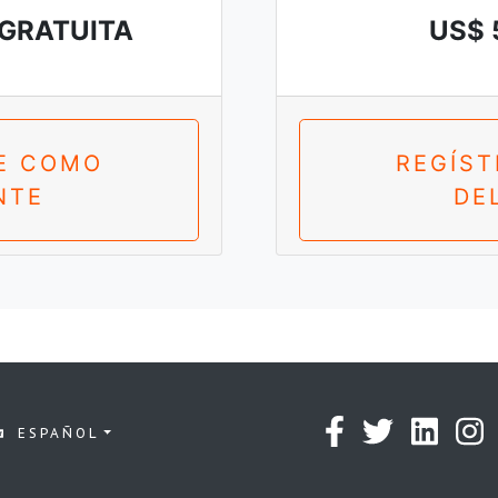
 GRATUITA
US$ 
E COMO
REGÍS
NTE
DE
ESPAÑOL