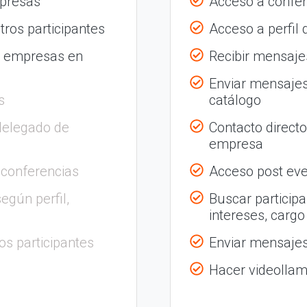
mpresas
Acceso a confer
tros participantes
Acceso a perfil
s empresas en
Recibir mensajes
Enviar mensajes
s
catálogo
delegado de
Contacto direct
empresa
 conferencias
Acceso post eve
egún perfil,
Buscar participa
intereses, cargo
os participantes
Enviar mensajes 
Hacer videolla