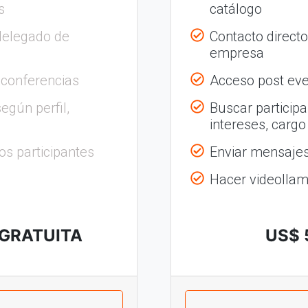
s
catálogo
delegado de
Contacto direct
empresa
 conferencias
Acceso post eve
egún perfil,
Buscar participa
intereses, cargo
os participantes
Enviar mensajes 
Hacer videolla
 GRATUITA
US$ 