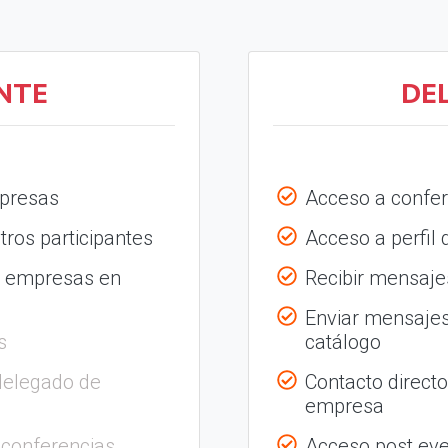
NTE
DE
mpresas
Acceso a confer
tros participantes
Acceso a perfil
s empresas en
Recibir mensajes
Enviar mensajes
s
catálogo
delegado de
Contacto direct
empresa
 conferencias
Acceso post eve