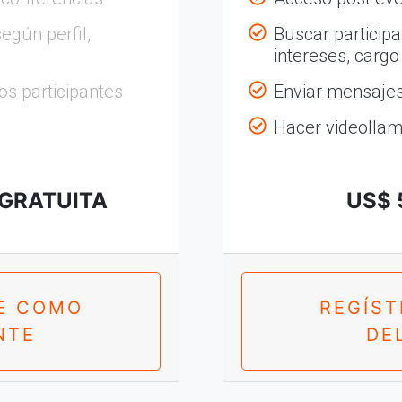
egún perfil,
Buscar participa
intereses, cargo
os participantes
Enviar mensajes 
Hacer videolla
 GRATUITA
US$ 
E COMO
REGÍS
NTE
DE