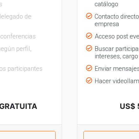
s
catálogo
delegado de
Contacto direct
empresa
 conferencias
Acceso post eve
egún perfil,
Buscar participa
intereses, cargo
os participantes
Enviar mensajes 
Hacer videolla
 GRATUITA
US$ 