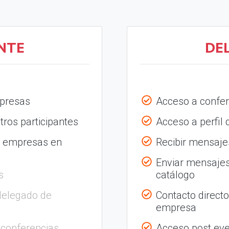
NTE
DE
mpresas
Acceso a confer
tros participantes
Acceso a perfil
s empresas en
Recibir mensajes
Enviar mensajes
s
catálogo
delegado de
Contacto direct
empresa
 conferencias
Acceso post eve