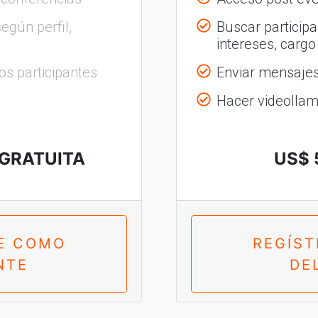
egún perfil,
Buscar participa
intereses, cargo
os participantes
Enviar mensajes 
Hacer videolla
 GRATUITA
US$ 
E COMO
REGÍS
NTE
DE