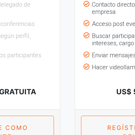
delegado de
Contacto direct
empresa
 conferencias
Acceso post eve
egún perfil,
Buscar participa
intereses, cargo
os participantes
Enviar mensajes 
Hacer videolla
 GRATUITA
US$ 
E COMO
REGÍS