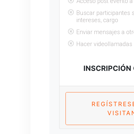
Acceso post evento a
Buscar participantes s
intereses, cargo
Enviar mensajes a otr
Hacer videollamadas
INSCRIPCIÓN
REGÍSTRES
VISITA