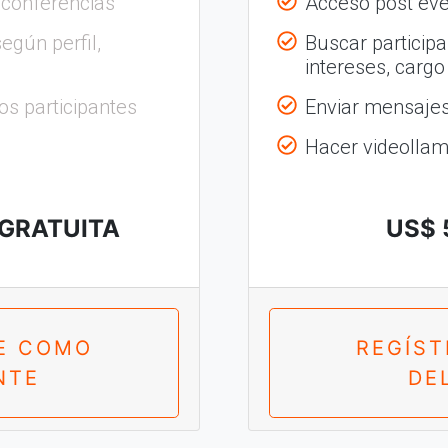
 conferencias
Acceso post eve
egún perfil,
Buscar participa
intereses, cargo
os participantes
Enviar mensajes 
Hacer videolla
 GRATUITA
US$ 
E COMO
REGÍS
NTE
DE