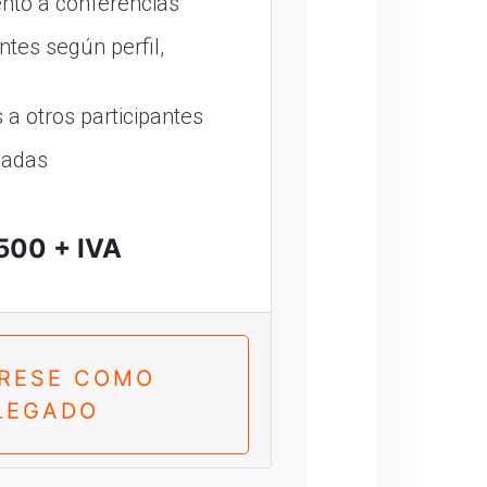
nto a conferencias
ntes según perfil,
a otros participantes
madas
500 + IVA
TRESE COMO
LEGADO