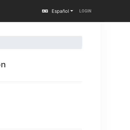
Español
LOGIN
ón
Next