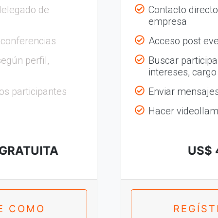
delegado de
Contacto direct
empresa
 conferencias
Acceso post eve
egún perfil,
Buscar participa
intereses, cargo
os participantes
Enviar mensajes 
Hacer videolla
 GRATUITA
US$ 
E COMO
REGÍS