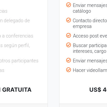
Enviar mensajes
cias
catálogo
on delegado de
Contacto direct
empresa
 a conferencias
Acceso post eve
s según perfil,
Buscar participa
intereses, cargo
otros participantes
Enviar mensajes 
as
Hacer videolla
N GRATUITA
US$ 4