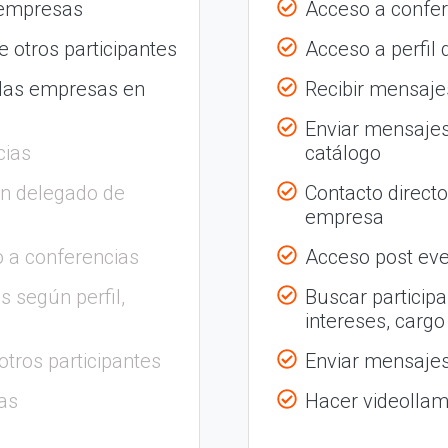
 empresas
Acceso a confer
 otros participantes
Acceso a perfil
 las empresas en
Recibir mensajes
Enviar mensajes
cias
catálogo
on delegado de
Contacto direct
empresa
 a conferencias
Acceso post eve
s según perfil,
Buscar participa
intereses, cargo
otros participantes
Enviar mensajes 
as
Hacer videolla