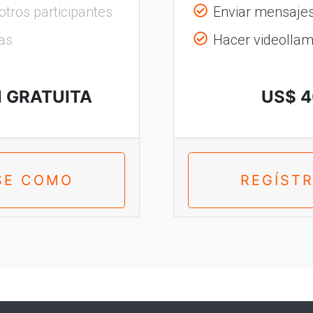
otros participantes
Enviar mensajes 
as
Hacer videolla
N GRATUITA
US$ 4
SE COMO
REGÍST