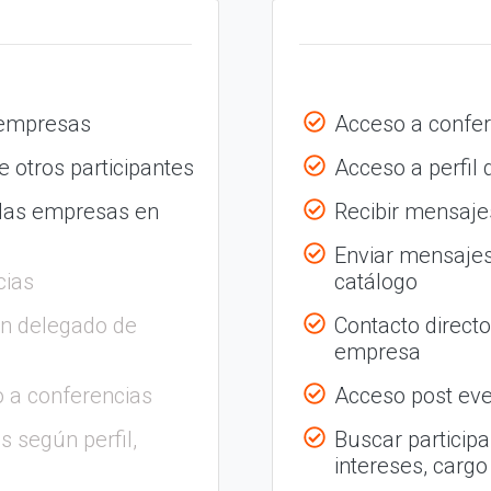
 empresas
Acceso a confer
 otros participantes
Acceso a perfil
 las empresas en
Recibir mensajes
Enviar mensajes
cias
catálogo
on delegado de
Contacto direct
empresa
 a conferencias
Acceso post eve
s según perfil,
Buscar participa
intereses, cargo