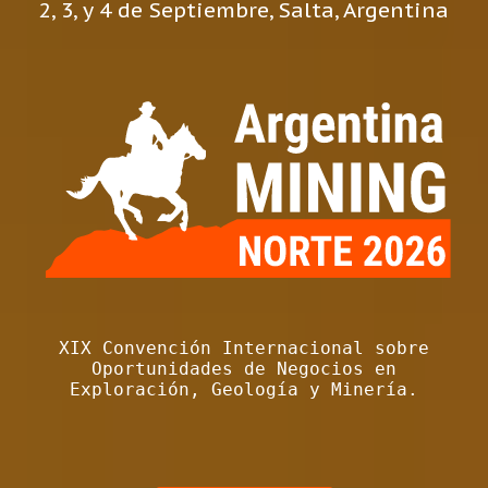
2, 3, y 4 de Septiembre, Salta, Argentina
XIX Convención Internacional sobre
Oportunidades de Negocios en
Exploración, Geología y Minería.